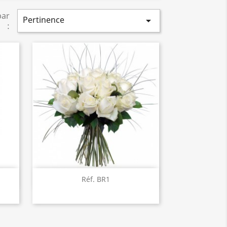
par
Pertinence

:
Aperçu rapide

Réf. BR1