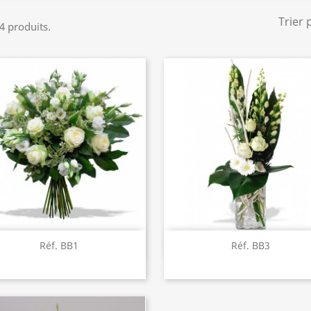
Trier 
 4 produits.
Aperçu rapide
Aperçu rapide


Réf. BB1
Réf. BB3