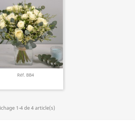
Aperçu rapide

Réf. BB4
ichage 1-4 de 4 article(s)