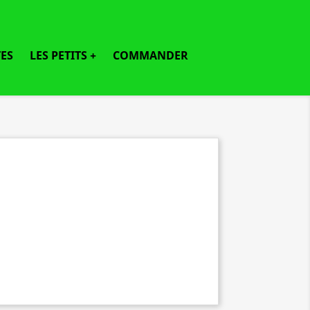
ES
LES PETITS +
COMMANDER